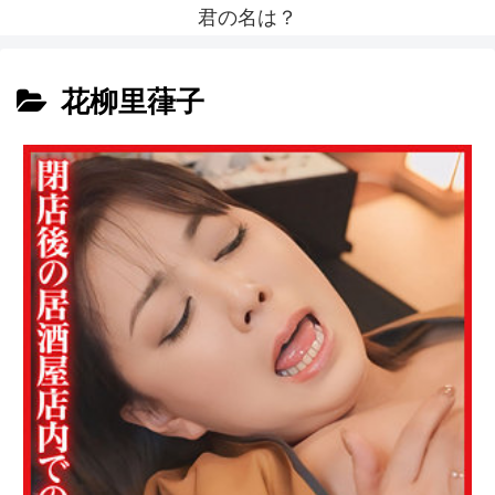
君の名は？
花柳里葎子