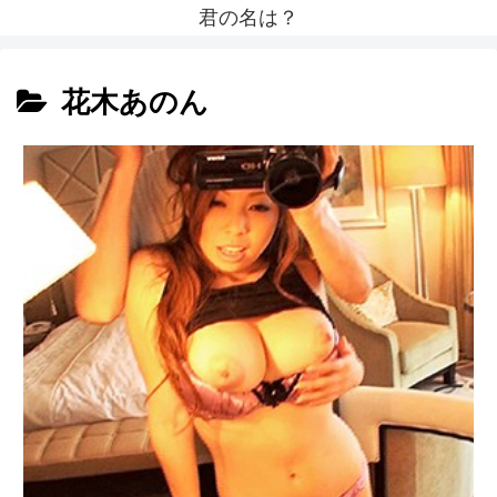
君の名は？
花木あのん