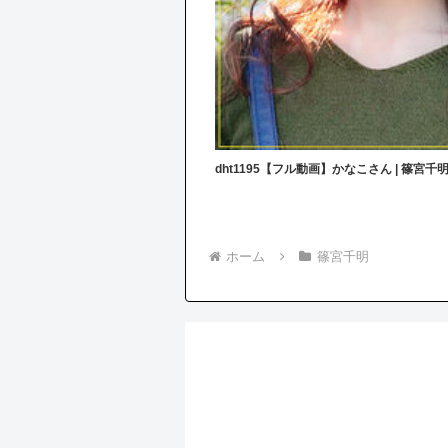
dht1195【フル動画】かなこさん | 篠宮千
ホーム
篠宮千明