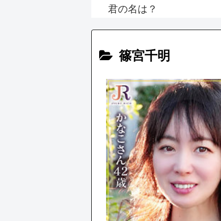
君の名は？
篠宮千明