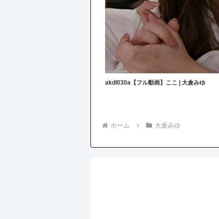
akdl030a【フル動画】ここ | 大倉みゆ
ホーム
大倉みゆ