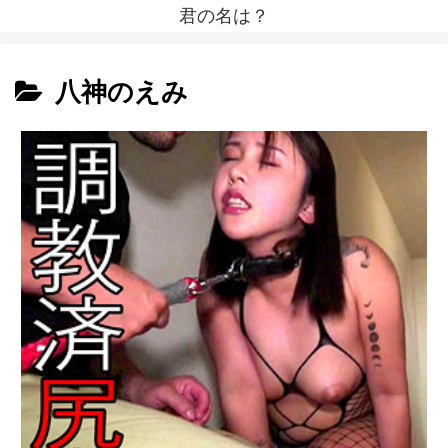
君の名は？
八神のえみ