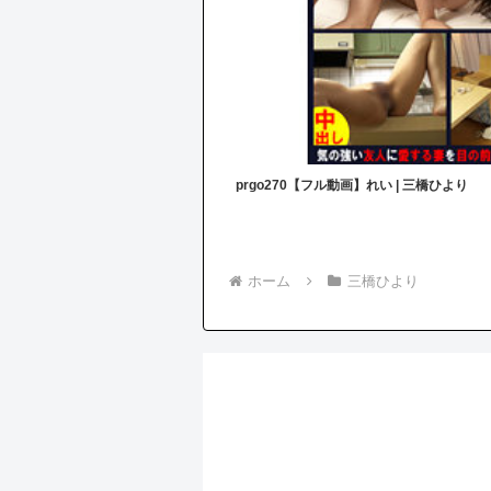
prgo270【フル動画】れい | 三橋ひより
ホーム
三橋ひより