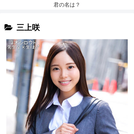
君の名は？
三上咲